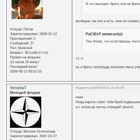
И что выходит, брить или не бр
вообщем так оно и есть. мне не сложно
Откуда:
Питер
PaCiEnT написал(а):
Зарегистрирован
: 2008-02-12
Приглашений:
0
Тем более, что если бреешь посто
Сообщений:
27
Пол:
Мужской
Возраст:
38
[1988-07-02]
Провел на форуме:
+1 =/
10 часов 20 минут
Последний визит:
ну а брить ноги/грудь мужчине имхо уж
2008-08-13 00:52:10
StroybaT
Поделиться
2008-03-31 21:42:55
Молодой флудер
ыыы
Ноад короче совет тебе Брей подмышки
а с осени до весны отращий заного)
Откуда:
Москва-Зеленоград
Зарегистрирован
: 2007-03-27