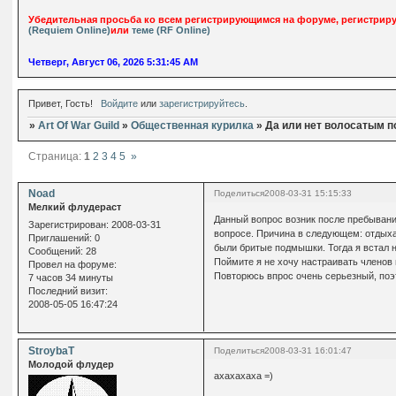
Убедительная просьба ко всем регистрирующимся на форуме, регистрируй
(Requiem Online)
или
теме (RF Online)
Четверг, Август 06, 2026 5:31:46 AM
Привет, Гость!
Войдите
или
зарегистрируйтесь
.
»
Art Of War Guild
»
Общественная курилка
»
Да или нет волосатым 
Страница:
1
2
3
4
5
»
Noad
Поделиться
2008-03-31 15:15:33
Мелкий флудераст
Данный вопрос возник после пребывани
Зарегистрирован
: 2008-03-31
вопросе. Причина в следующем: отдыха
Приглашений:
0
были бритые подмышки. Тогда я встал н
Сообщений:
28
Поймите я не хочу настраивать членов 
Провел на форуме:
Повторюсь впрос очень серьезный, поэ
7 часов 34 минуты
Последний визит:
2008-05-05 16:47:24
StroybaT
Поделиться
2008-03-31 16:01:47
Молодой флудер
ахахахаха =)