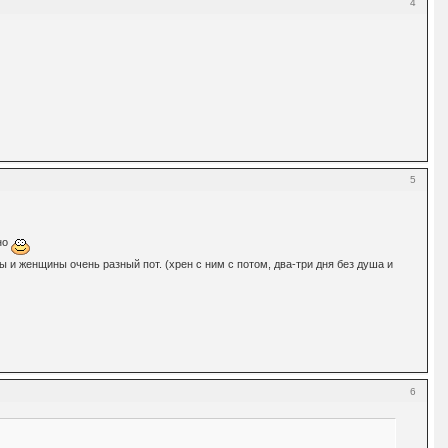
4
5
но
 и женщины очень разный пот. (хрен с ним с потом, два-три дня без душа и
6