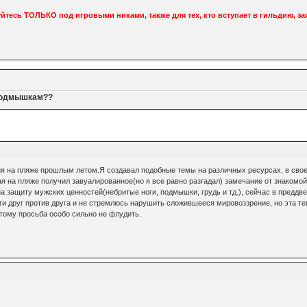
тесь ТОЛЬКО под игровыми никами, также для тех, кто вступает в гильдию, зая
подмышкам??
я на пляже прошлым летом.Я создавал подобные темы на различных ресурсах, в свое
я на пляже получил завуалированное(но я все равно разгадал) замечание от знакомо
а защиту мужских ценностей(небритые ноги, подмышки, грудь и тд.), сейчас в преддве
ги друг против друга и не стремлюсь нарушить сложившееся мировоззрение, но эта тем
тому просьба особо сильно не флудить.