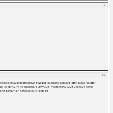
9
10
своего рода неповторимую подпись на языке запахов, этот запах приятен
уду их брить, то по аналогии с другими чувствительными местами волос
огут развиться полноценные косички.