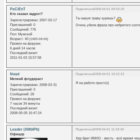
PaCiEnT
Поделиться
2008-04-01 09:53:20
Кто сказал задрот?
Ты какую траву куришь?
Зарегистрирован
: 2007-03-17
Приглашений:
0
Очень убила фраза про небритого соо
Сообщений:
776
Пол:
Мужской
Возраст:
40
[1985-09-06]
Провел на форуме:
6 дней 14 часов
Последний визит:
2011-01-03 15:57:08
Noad
Поделиться
2008-04-01 10:22:22
Мелкий флудераст
Я на работе просто))
Зарегистрирован
: 2008-03-31
Приглашений:
0
Сообщений:
28
Провел на форуме:
7 часов 34 минуты
Последний визит:
2008-05-05 16:47:24
Leader (XMblPb)
Поделиться
2008-04-01 11:34:40
Офицер
Хер брит ИМХО - жесть - всё время че