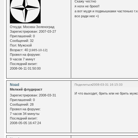
Скажу честно
я ноги не брею!!
а вот мудя и подмышками частенько т.к
все ради нее =)
Откуда:
Москва-Зеленоград
Зарегистрирован
: 2007-03-27
Приглашений:
0
Сообщений:
32
Пол:
Мужской
Возраст:
40
[1985-10-12]
Провел на форуме:
9 часов 7 минут
Последний визит:
2008-06-11 01:50:00
Noad
Поделиться
2008-03-31 16:15:33
Мелкий флудераст
И что выходит, брить или не брить му
Зарегистрирован
: 2008-03-31
Приглашений:
0
Сообщений:
28
Провел на форуме:
7 часов 34 минуты
Последний визит:
2008-05-05 16:47:24