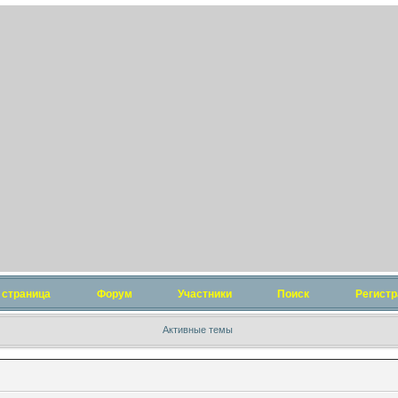
 страница
Форум
Участники
Поиск
Регистр
Активные темы