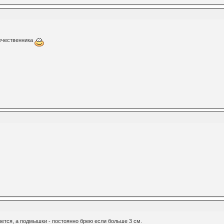
течественника
шется, а подмышки - постоянно брею если больше 3 см.