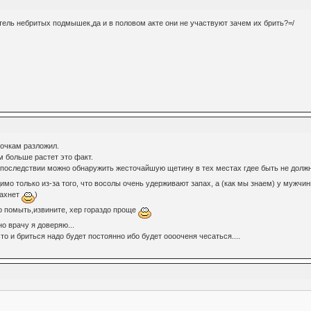
ель небритых подмышек,да и в половом акте они не участвуют зачем их брить?=/
лочкам разложил.
м больше растет это факт.
 последствии можно обнаружить жесточайшую щетину в тех местах гдее быть не долж
о только из-за того, что восолы очень удерживают запах, а (как мы знаем) у мужчины
пахнет
)
о помыть,извините, хер гораздо проще
о врачу я доверяю...
то и бриться надо будет постоянно ибо будет ооооченя чесаться....