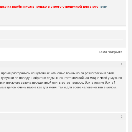
вку на приём писать только в строго отведенной для этого
теме
Тема закрыта
1
 время разгорались нешуточные клановые войны из-за разногласий в этом
й девушки по поводу небритых подмышек, грит мол сейчас модно чтоб у мужчин
рии пляжного сезона передо мной опять встает вопрос: брить или не брить?
а в целом очень важна как для меня, так и для всего человечества в целом.
2