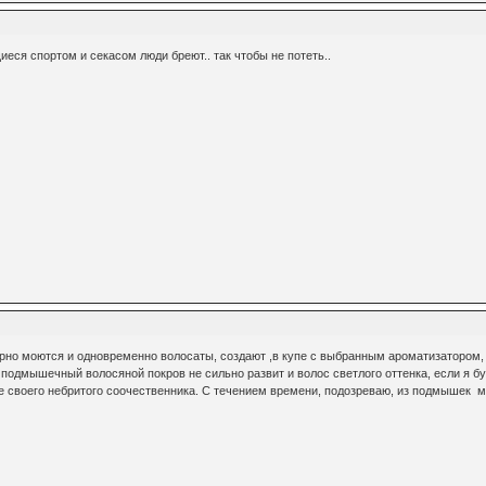
еся спортом и секасом люди бреют.. так чтобы не потеть..
рно моются и одновременно волосаты, создают ,в купе с выбранным ароматизатором, 
 подмышечный волосяной покров не сильно развит и волос светлого оттенка, если я б
е своего небритого соочественника. С течением времени, подозреваю, из подмышек м