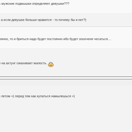
ить мужские подмышки определяют девушки???
, а если девушке больше нравится - то почему бы и нет?)
янно, то и бриться надо будет постоянно ибо будет ооооченя чесаться....
е на ахтунг смахивает малость.
 летом =) перед тем как купаться намылешься =)