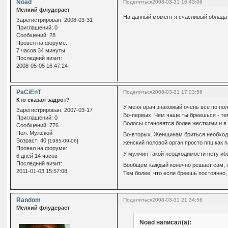
Noad
Поделиться
2008-03-31 16:43:06
Мелкий флудераст
На данный момент я счасливый обладат
Зарегистрирован
: 2008-03-31
Приглашений:
0
Сообщений:
28
Провел на форуме:
7 часов 34 минуты
Последний визит:
2008-05-05 16:47:24
PaCiEnT
Поделиться
2008-03-31 17:03:56
Кто сказал задрот?
У меня врач знакомый очень все по по
Зарегистрирован
: 2007-03-17
Во-первых. Чем чаще ты бреешься - те
Приглашений:
0
Волосы становятся более жесткими и в
Сообщений:
776
Пол:
Мужской
Во-вторых. Женщинам бриться необходим
Возраст:
40
[1985-09-06]
женский половой орган просто ппц как 
Провел на форуме:
У мужчин такой неодходимости нету иб
6 дней 14 часов
Последний визит:
Вообщем каждый конечно решает сам, н
2011-01-03 15:57:08
Тем более, что если бреешь постоянно, 
Random
Поделиться
2008-03-31 21:34:56
Мелкий флудераст
Noad написал(а):