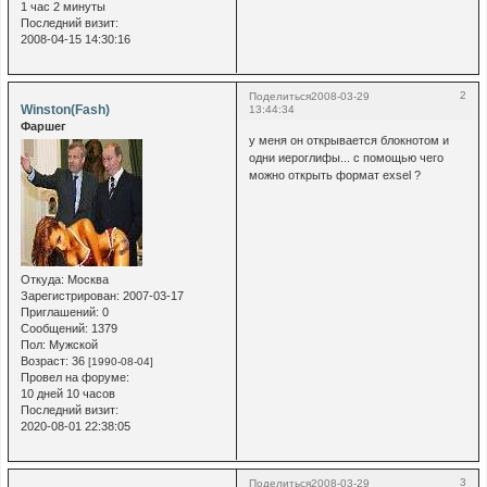
1 час 2 минуты
Последний визит:
2008-04-15 14:30:16
2
Поделиться
2008-03-29
Winston(Fash)
13:44:34
Фаршег
у меня он открывается блокнотом и
одни иероглифы... с помощью чего
можно открыть формат exsel ?
Откуда:
Москва
Зарегистрирован
: 2007-03-17
Приглашений:
0
Сообщений:
1379
Пол:
Мужской
Возраст:
36
[1990-08-04]
Провел на форуме:
10 дней 10 часов
Последний визит:
2020-08-01 22:38:05
3
Поделиться
2008-03-29