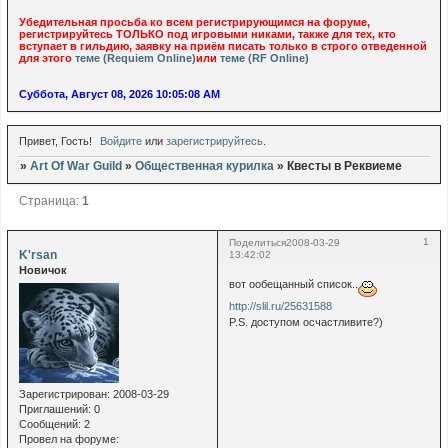
Убедительная просьба ко всем регистрирующимся на форуме,
регистрируйтесь ТОЛЬКО под игровыми никами, также для тех, кто
вступает в гильдию, заявку на приём писать только в строго отведенной
для этого
теме (Requiem Online)
или
теме (RF Online)
Суббота, Август 08, 2026 10:05:08 AM
Привет, Гость!
Войдите
или
зарегистрируйтесь
.
»
Art Of War Guild
»
Общественная курилка
»
Квесты в Реквиеме
Страница:
1
1
Поделиться
2008-03-29
K'rsan
13:42:02
Новичок
вот ообещанный список..
http://slil.ru/25631588
P.S. доступом осчастливите?)
Зарегистрирован
: 2008-03-29
Приглашений:
0
Сообщений:
2
Провел на форуме: