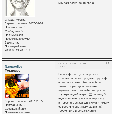
мну там белко, аж 18 лвл ))
Откуда:
Москва
Зарегистрирован
: 2007-06-24
Приглашений:
0
Сообщений:
55
Пол:
Мужской
Провел на форуме:
2 дня 1 час
Последний визит:
2008-10-21 20:07:11
94
Поделиться
2007-12-03
NarutoAlive
17:49:51
Модератор
Евроофф это тру сервер рфки
который на параметр лучше сруоффа
а по сравнению с абусом небо и
земля=)) приходите получите
удовольствие =) онлайн там просто
тру акреты дебоширят=))) серваку 3
недели еще нету все впереди кому
Зарегистрирован
: 2007-11-05
интересно моя ася 226 870 087 помогу
Приглашений:
0
со всем что вне игры=) да и в ней
Сообщений:
239
тоже=) ник в игре DarkNaruto
Провел на форуме: