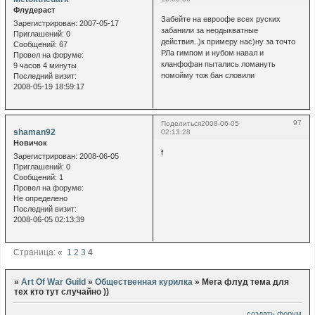
Флудераст
Забейте на евроофе всех руских
Зарегистрирован
: 2007-05-17
забанили за неодыкватные
Приглашений:
0
действия..)к примеру нас)ну за точто
Сообщений:
67
РЛа гимпом и нубом навал и
Провел на форуме:
кланфофан пытались ломануть
9 часов 4 минуты
помойму тож бан словили
Последний визит:
2008-05-19 18:59:17
97
Поделиться
2008-06-05
shaman92
02:13:28
Новичок
f
Зарегистрирован
: 2008-06-05
Приглашений:
0
Сообщений:
1
Провел на форуме:
Не определено
Последний визит:
2008-06-05 02:13:39
Страница:
«
1
2
3
4
»
Art Of War Guild
»
Общественная курилка
»
Мега флуд тема для
тех кто тут случайно ))
создать форум