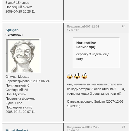
5 дней 15 часов
Последний визит:
2009-04-29 20:28:11
95
Поделиться
2007-12-03
Sprigan
17:57:16
Флудераст
NarutoAlive
написал(а):
серваку 3 недели еще
нету
Откуда:
Москва
Зарегистрирован
: 2007-06-24
что, неужели их несколько стало или
Приглашений:
0
на кодмастерах 3 серв открыли? .....а,
Сообщений:
55
точно на кодах 3 серв запустили ))))
Пол:
Мужской
Провел на форуме:
Отредактировано Sprigan (2007-12-03
2 дня 1 час
18:03:13)
Последний визит:
2008-10-21 20:07:11
96
Поделиться
2008-02-29
Metokthedark
10:06:06