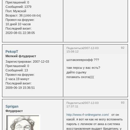
Приглашений:
0
Сообщений:
1379
Пол:
Мужской
Возраст:
36
[1990-08-04]
Провел на форуме:
10 дней 10 часов
Последний визит:
2020-08-01 22:38:05
92
Поделиться
2007-12-03
PekopT
15:08:12
Мелкий флудераст
шотакоеевроофф ???
Зарегистрирован
: 2007-12-03
Приглашений:
0
там персы у вас есть?
Сообщений:
13
дайте сцылку
Провел на форуме:
погамать охота((((
2 часа 19 минут
Последний визит:
2009-06-19 15:36:51
93
Поделиться
2007-12-03
Sprigan
17:37:11
Флудераст
http://www.rf-onlinegame.com/
от он
какой. я вот ни как не могу вспомнить
пароль с логином от акка а система
восстановления выдает бредятину, у