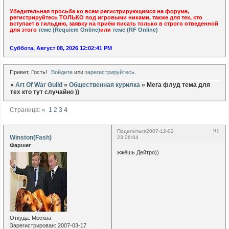
Убедительная просьба ко всем регистрирующимся на форуме,
регистрируйтесь ТОЛЬКО под игровыми никами, также для тех, кто
вступает в гильдию, заявку на приём писать только в строго отведенной
для этого
теме (Requiem Online)
или
теме (RF Online)
Суббота, Август 08, 2026 12:02:41 PM
Привет, Гость!
Войдите
или
зарегистрируйтесь
.
»
Art Of War Guild
»
Общественная курилка
»
Мега флуд тема для
тех кто тут случайно ))
Страница:
«
1
2
3
4
91
Поделиться
2007-12-02
Winston(Fash)
23:26:04
Фаршег
жжёшь Дейтро))
Откуда:
Москва
Зарегистрирован
: 2007-03-17