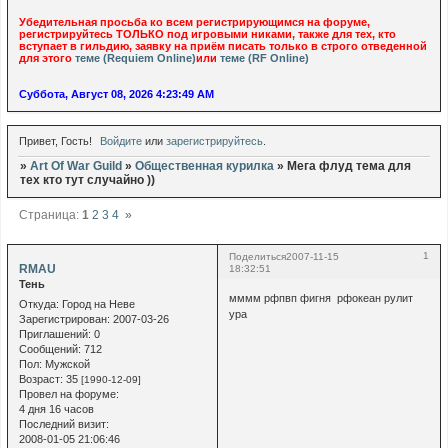
Убедительная просьба ко всем регистрирующимся на форуме,
регистрируйтесь ТОЛЬКО под игровыми никами, также для тех, кто
вступает в гильдию, заявку на приём писать только в строго отведенной
для этого
теме (Requiem Online)
или
теме (RF Online)
Суббота, Август 08, 2026 4:23:50 AM
Привет, Гость!
Войдите
или
зарегистрируйтесь
.
»
Art Of War Guild
»
Общественная курилка
»
Мега флуд тема для
тех кто тут случайно ))
Страница:
1
2
3
4
»
1
Поделиться
2007-11-15
RMAU
18:32:51
Тень
мммм рфпвп фигня рфокеан рулит
Откуда:
Город на Неве
ура
Зарегистрирован
: 2007-03-26
Приглашений:
0
Сообщений:
712
Пол:
Мужской
Возраст:
35
[1990-12-09]
Провел на форуме:
4 дня 16 часов
Последний визит:
2008-01-05 21:06:46