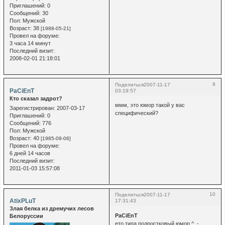
Приглашений:
0
Сообщений:
30
Пол:
Мужской
Возраст:
38
[1988-05-21]
Провел на форуме:
3 часа 14 минут
Последний визит:
2008-02-01 21:18:01
9
Поделиться
2007-11-17
PaCiEnT
03:19:57
Кто сказал задрот?
ммм, это юмор такой у вас
Зарегистрирован
: 2007-03-17
специфический?
Приглашений:
0
Сообщений:
776
Пол:
Мужской
Возраст:
40
[1985-09-06]
Провел на форуме:
6 дней 14 часов
Последний визит:
2011-01-03 15:57:08
10
Поделиться
2007-11-17
AtixPLuT
17:31:43
Злая белка из дремучих лесов
PaCiEnT
Белоруссии
ето типа подростковый юмор ^_-