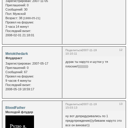
Зарегистрирован
: 2007-11-05
Приглашений:
0
Сообщений:
30
Пол:
Мужской
Возраст:
38
[1988-05-21]
Провел на форуме:
3 часа 14 минут
Последний визит:
2008-02-01 21:18:01
12
Поделиться
2007-11-19
Metokthedark
10:10:11
Флудераст
дурак ты наруто и шутки у тя
Зарегистрирован
: 2007-05-17
плоские!)))))))))
Приглашений:
0
Сообщений:
67
Провел на форуме:
9 часов 4 минуты
Последний визит:
2008-05-19 18:59:17
13
Поделиться
2007-11-19
BloodFather
15:03:13
Молодой флудер
ну вот допридуривались по 1
предупреждению))убиваем наруто это
все он виноват))