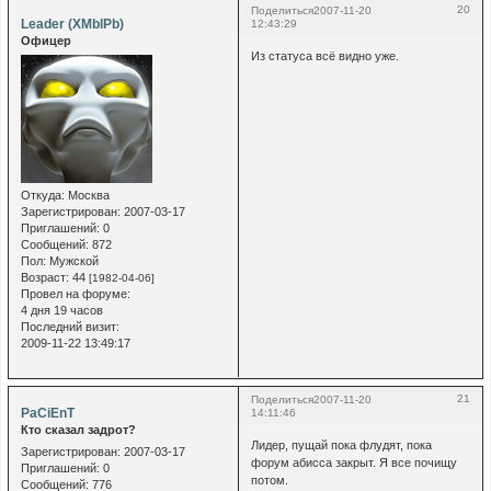
20
Поделиться
2007-11-20
Leader (XMblPb)
12:43:29
Офицер
Из статуса всё видно уже.
Откуда:
Москва
Зарегистрирован
: 2007-03-17
Приглашений:
0
Сообщений:
872
Пол:
Мужской
Возраст:
44
[1982-04-06]
Провел на форуме:
4 дня 19 часов
Последний визит:
2009-11-22 13:49:17
21
Поделиться
2007-11-20
PaCiEnT
14:11:46
Кто сказал задрот?
Лидер, пущай пока флудят, пока
Зарегистрирован
: 2007-03-17
форум абисса закрыт. Я все почищу
Приглашений:
0
потом.
Сообщений:
776