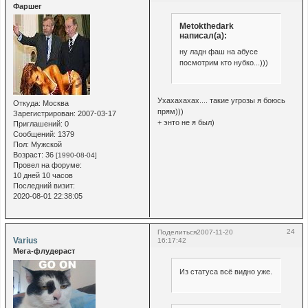
Фаршег
Metokthedark
написал(а):
ну ладн фаш на абусе
посмотрим кто нубко...)))
Ухахахахах.... такие угрозы я боюсь
Откуда:
Москва
прям)))
Зарегистрирован
: 2007-03-17
+ энто не я был)
Приглашений:
0
Сообщений:
1379
Пол:
Мужской
Возраст:
36
[1990-08-04]
Провел на форуме:
10 дней 10 часов
Последний визит:
2020-08-01 22:38:05
24
Поделиться
2007-11-20
Varius
16:17:42
Мега-флудераст
Из статуса всё видно уже.