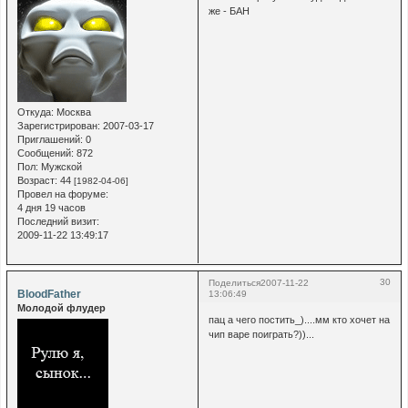
же - БАН
Откуда:
Москва
Зарегистрирован
: 2007-03-17
Приглашений:
0
Сообщений:
872
Пол:
Мужской
Возраст:
44
[1982-04-06]
Провел на форуме:
4 дня 19 часов
Последний визит:
2009-11-22 13:49:17
30
Поделиться
2007-11-22
BloodFather
13:06:49
Молодой флудер
пац а чего постить_)....мм кто хочет на
чип варе поиграть?))...