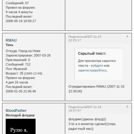
Сообщений:
67
Провел на форуме:
9 часов 4 минуты
Последний визит:
2008-05-19 18:59:17
4
Поделиться
2007-11-15
RMAU
22:25:17
Тень
Откуда:
Город на Неве
Скрытый текст:
Зарегистрирован
: 2007-03-26
Приглашений:
0
Для просмотра скрытого
Сообщений:
712
текста -
войдите
или
Пол:
Мужской
зарегистрируйтесь
.
Возраст:
35
[1990-12-09]
Провел на форуме:
4 дня 16 часов
Отредактировано RMAU (2007-11-15
Последний визит:
2008-01-05 21:06:46
22:30:00)
5
Поделиться
2007-11-16
BloodFather
18:57:57
Молодой флудер
флудимс)даешь флуд)))
З.Ы а я монитор сделал)))терь
радостный нах))