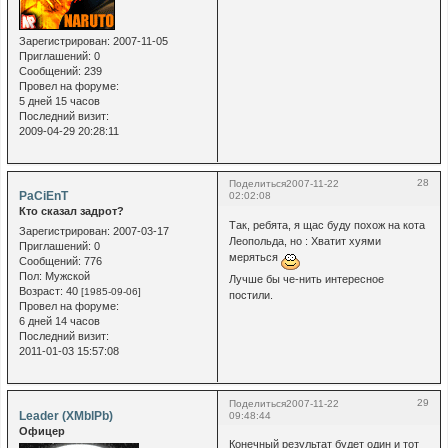
Зарегистрирован
: 2007-11-05
Приглашений:
0
Сообщений:
239
Провел на форуме:
5 дней 15 часов
Последний визит:
2009-04-29 20:28:11
28
Поделиться
2007-11-22
PaCiEnT
02:02:08
Кто сказал задрот?
Так, ребята, я щас буду похож на кота
Зарегистрирован
: 2007-03-17
Леопольда, но : Хватит хуями
Приглашений:
0
меряться
Сообщений:
776
Пол:
Мужской
Лучше бы че-нить интересное
Возраст:
40
[1985-09-06]
постили.
Провел на форуме:
6 дней 14 часов
Последний визит:
2011-01-03 15:57:08
29
Поделиться
2007-11-22
Leader (XMblPb)
09:48:44
Офицер
Конечный результат будет один и тот