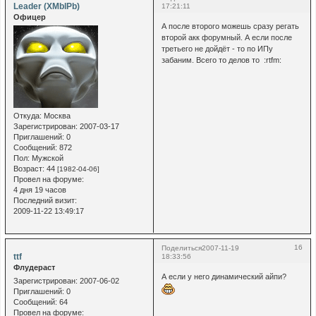
Leader (XMblPb)
17:21:11
Офицер
А после второго можешь сразу регать
второй акк форумный. А если после
третьего не дойдёт - то по ИПу
забаним. Всего то делов то :rtfm:
Откуда:
Москва
Зарегистрирован
: 2007-03-17
Приглашений:
0
Сообщений:
872
Пол:
Мужской
Возраст:
44
[1982-04-06]
Провел на форуме:
4 дня 19 часов
Последний визит:
2009-11-22 13:49:17
16
Поделиться
2007-11-19
ttf
18:33:56
Флудераст
А если у него динамический айпи?
Зарегистрирован
: 2007-06-02
Приглашений:
0
Сообщений:
64
Провел на форуме: