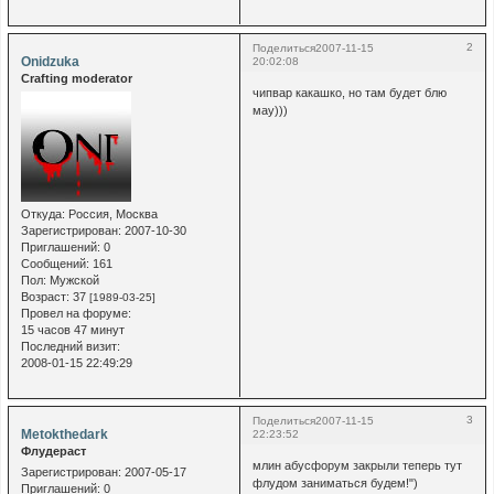
2
Поделиться
2007-11-15
Onidzuka
20:02:08
Crafting moderator
чипвар какашко, но там будет блю
мау)))
Откуда:
Россия, Москва
Зарегистрирован
: 2007-10-30
Приглашений:
0
Сообщений:
161
Пол:
Мужской
Возраст:
37
[1989-03-25]
Провел на форуме:
15 часов 47 минут
Последний визит:
2008-01-15 22:49:29
3
Поделиться
2007-11-15
Metokthedark
22:23:52
Флудераст
млин абусфорум закрыли теперь тут
Зарегистрирован
: 2007-05-17
флудом заниматься будем!")
Приглашений:
0