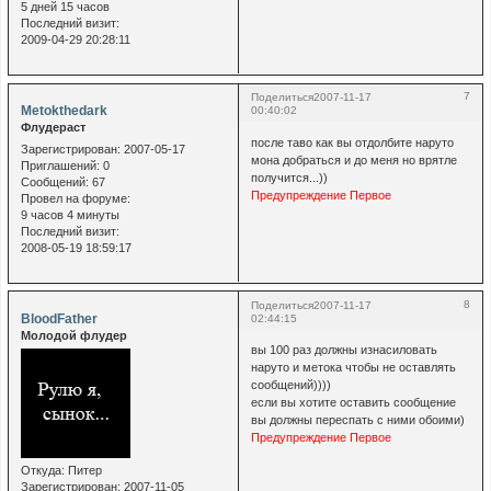
5 дней 15 часов
Последний визит:
2009-04-29 20:28:11
7
Поделиться
2007-11-17
Metokthedark
00:40:02
Флудераст
после таво как вы отдолбите наруто
Зарегистрирован
: 2007-05-17
мона добраться и до меня но врятле
Приглашений:
0
получится...))
Сообщений:
67
Предупреждение Первое
Провел на форуме:
9 часов 4 минуты
Последний визит:
2008-05-19 18:59:17
8
Поделиться
2007-11-17
BloodFather
02:44:15
Молодой флудер
вы 100 раз должны изнасиловать
наруто и метока чтобы не оставлять
сообщений))))
если вы хотите оставить сообщение
вы должны переспать с ними обоими)
Предупреждение Первое
Откуда:
Питер
Зарегистрирован
: 2007-11-05