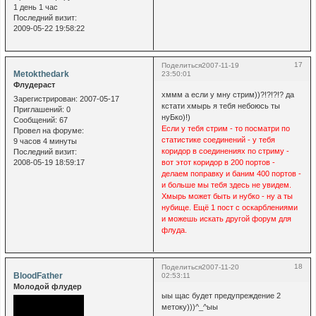
1 день 1 час
Последний визит:
2009-05-22 19:58:22
17
Поделиться
2007-11-19
Metokthedark
23:50:01
Флудераст
хммм а если у мну стрим))?!?!?!? да
Зарегистрирован
: 2007-05-17
кстати хмырь я тебя небоюсь ты
Приглашений:
0
нуБко)!)
Сообщений:
67
Если у тебя стрим - то посматри по
Провел на форуме:
статистике соединений - у тебя
9 часов 4 минуты
коридор в соединениях по стриму -
Последний визит:
2008-05-19 18:59:17
вот этот коридор в 200 портов -
делаем поправку и баним 400 портов -
и больше мы тебя здесь не увидем.
Хмырь может быть и нубко - ну а ты
нубище. Ещё 1 пост с оскарблениями
и можешь искать другой форум для
флуда.
18
Поделиться
2007-11-20
BloodFather
02:53:11
Молодой флудер
ыы щас будет предупреждение 2
метоку)))^_^ыы