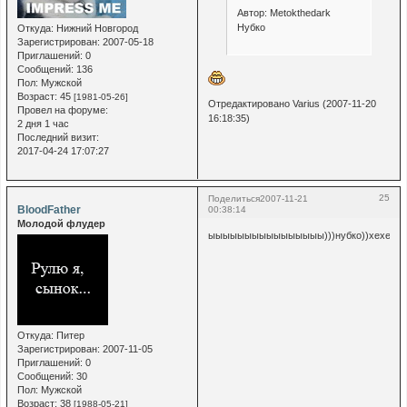
Автор: Metokthedark
Нубко
Откуда:
Нижний Новгород
Зарегистрирован
: 2007-05-18
Приглашений:
0
Сообщений:
136
Пол:
Мужской
Возраст:
45
[1981-05-26]
Отредактировано Varius (2007-11-20
Провел на форуме:
16:18:35)
2 дня 1 час
Последний визит:
2017-04-24 17:07:27
25
Поделиться
2007-11-21
BloodFather
00:38:14
Молодой флудер
ыыыыыыыыыыыыыыыы)))нубко))хехе
Откуда:
Питер
Зарегистрирован
: 2007-11-05
Приглашений:
0
Сообщений:
30
Пол:
Мужской
Возраст:
38
[1988-05-21]