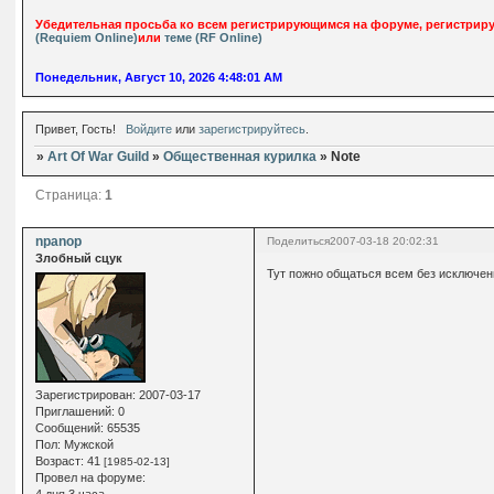
Убедительная просьба ко всем регистрирующимся на форуме, регистрируй
(Requiem Online)
или
теме (RF Online)
Понедельник, Август 10, 2026 4:48:01 AM
Привет, Гость!
Войдите
или
зарегистрируйтесь
.
»
Art Of War Guild
»
Общественная курилка
»
Note
Страница:
1
npanop
Поделиться
2007-03-18 20:02:31
Злобный сцук
Тут пожно общаться всем без исключени
Зарегистрирован
: 2007-03-17
Приглашений:
0
Сообщений:
65535
Пол:
Мужской
Возраст:
41
[1985-02-13]
Провел на форуме:
4 дня 3 часа