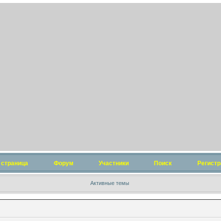
 страница
Форум
Участники
Поиск
Регистр
Активные темы