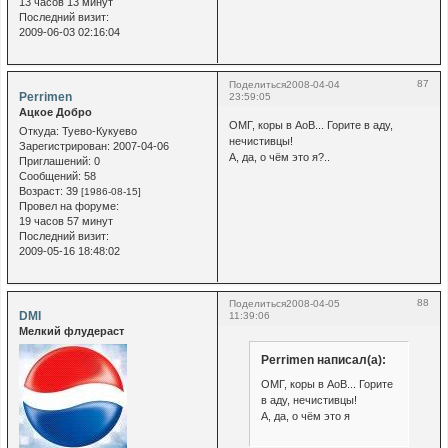
13 часов 13 минут
Последний визит:
2009-06-03 02:16:04
87
Поделиться
2008-04-04
Perrimen
23:59:05
Ацкое Добро
ОМГ, коры в АоВ... Горите в аду,
Откуда:
Туево-Кукуево
нечистивцы!
Зарегистрирован
: 2007-04-06
А, да, о чём это я?..
Приглашений:
0
Сообщений:
58
Возраст:
39
[1986-08-15]
Провел на форуме:
19 часов 57 минут
Последний визит:
2009-05-16 18:48:02
88
Поделиться
2008-04-05
DMI
11:39:06
Мелкий флудераст
Perrimen написал(а):
ОМГ, коры в АоВ... Горите
в аду, нечистивцы!
А, да, о чём это я