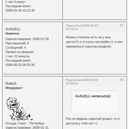
1 час 6 минут
Последний визит:
2008-03-29 15:22:39
62
Поделиться
2008-03-03
AxXxELL
19:16:21
Новичок
Можно уточнить есть ли у мну
Зарегистрирован
: 2008-01-28
доступ?) а то нуны настройки тс а они
Приглашений:
0
наверняка в скрытом разделе)
Сообщений:
4
Провел на форуме:
1 час 22 минуты
Последний визит:
2008-06-02 09:35:36
63
Поделиться
2008-03-03
DubaS
20:39:01
Флудераст
AxXxELL написал(а):
.
Раз не видишь скрытый раздел, то и
доступа у тебя нет =)
Откуда:
Санкт - Петербург
Зарегистрирован
: 2008-01-31