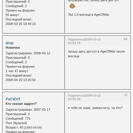
флудерастов, прошу дать доступ.
Приглашений:
0
Сообщений:
2
Провел на форуме:
ЗЫ 1.5 месяца в AgeOfWar.
55 минут
Последний визит:
2008-03-25 19:49:10
69
Поделиться
2008-03-12
drop
20:03:19
Новичок
прошу дать доступ в AgeOfWar около
Зарегистрирован
: 2008-03-12
месяца
Приглашений:
0
Сообщений:
2
Провел на форуме:
1 час 47 минут
Последний визит:
2008-04-20 13:20:50
70
Поделиться
2008-03-12
PaCiEnT
23:55:29
Кто сказал задрот?
я тебя не знаю, заявки нету, ты кто?
Зарегистрирован
: 2007-03-17
Приглашений:
0
Сообщений:
776
Пол:
Мужской
Возраст:
40
[1985-09-06]
Провел на форуме: