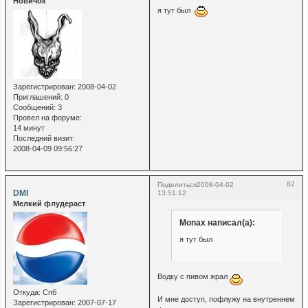
Новичок
я тут был
Зарегистрирован
: 2008-04-02
Приглашений:
0
Сообщений:
3
Провел на форуме:
14 минут
Последний визит:
2008-04-09 09:56:27
82
Поделиться
2008-04-02
DMI
13:51:12
Мелкий флудераст
Monax написал(а):
я тут был
Водку с пивом жрал
Откуда:
Спб
И мне доступ, пофлужу на внутреннем
Зарегистрирован
: 2007-07-17