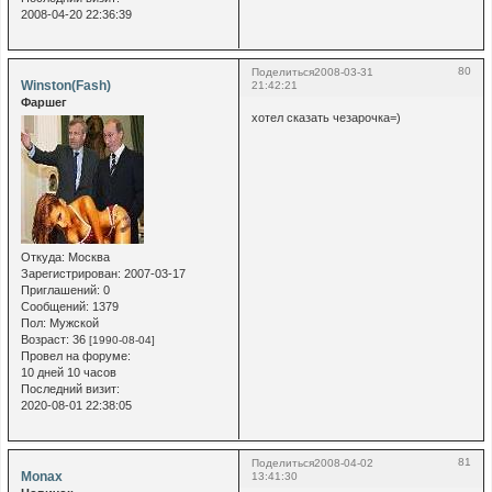
2008-04-20 22:36:39
80
Поделиться
2008-03-31
Winston(Fash)
21:42:21
Фаршег
хотел сказать чезарочка=)
Откуда:
Москва
Зарегистрирован
: 2007-03-17
Приглашений:
0
Сообщений:
1379
Пол:
Мужской
Возраст:
36
[1990-08-04]
Провел на форуме:
10 дней 10 часов
Последний визит:
2020-08-01 22:38:05
81
Поделиться
2008-04-02
Monax
13:41:30