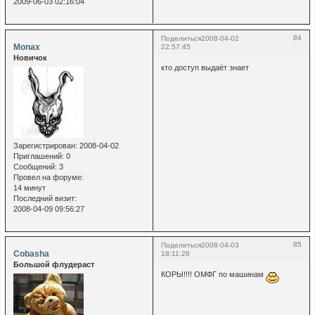
2009-06-03 02:16:04
84
Поделиться
2008-04-02
Monax
22:57:45
Новичок
кто доступ выдаёт знает
Зарегистрирован
: 2008-04-02
Приглашений:
0
Сообщений:
3
Провел на форуме:
14 минут
Последний визит:
2008-04-09 09:56:27
85
Поделиться
2008-04-03
Cobasha
18:11:26
Большой флудераст
КОРЫ!!!! ОМФГ по машинам