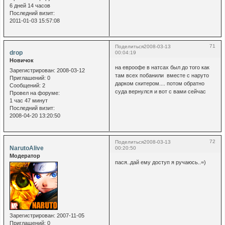
6 дней 14 часов
Последний визит:
2011-01-03 15:57:08
71
Поделиться
2008-03-13
drop
00:04:19
Новичок
на евроофе в натсах был до того как
Зарегистрирован
: 2008-03-12
там всех побанили вместе с наруто
Приглашений:
0
дарком скитером.... потом обратно
Сообщений:
2
суда вернулся и вот с вами сейчас
Провел на форуме:
1 час 47 минут
Последний визит:
2008-04-20 13:20:50
72
Поделиться
2008-03-13
NarutoAlive
00:20:50
Модератор
пася..дай ему доступ я ручаюсь..=)
Зарегистрирован
: 2007-11-05
Приглашений:
0