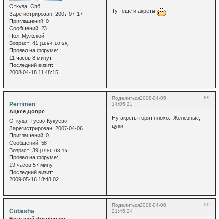
Откуда:
Спб
Тут еще и акреты
Зарегистрирован
: 2007-07-17
Приглашений:
0
Сообщений:
23
Пол:
Мужской
Возраст:
41
[1984-10-26]
Провел на форуме:
11 часов 8 минут
Последний визит:
2008-04-18 11:48:15
89
Поделиться
2008-04-05
Perrimen
14:05:21
Ацкое Добро
Ну акреты горят плохо.. Железные,
Откуда:
Туево-Кукуево
цуки!
Зарегистрирован
: 2007-04-06
Приглашений:
0
Сообщений:
58
Возраст:
39
[1986-08-15]
Провел на форуме:
19 часов 57 минут
Последний визит:
2009-05-16 18:48:02
90
Поделиться
2008-04-06
Cobasha
21:45:24
Большой флудераст