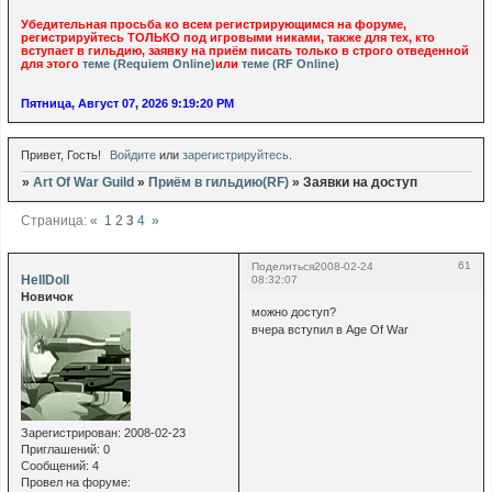
Убедительная просьба ко всем регистрирующимся на форуме,
регистрируйтесь ТОЛЬКО под игровыми никами, также для тех, кто
вступает в гильдию, заявку на приём писать только в строго отведенной
для этого
теме (Requiem Online)
или
теме (RF Online)
Пятница, Август 07, 2026 9:19:21 PM
Привет, Гость!
Войдите
или
зарегистрируйтесь
.
»
Art Of War Guild
»
Приём в гильдию(RF)
»
Заявки на доступ
Страница:
«
1
2
3
4
»
61
Поделиться
2008-02-24
HellDoll
08:32:07
Новичок
можно доступ?
вчера вступил в Age Of War
Зарегистрирован
: 2008-02-23
Приглашений:
0
Сообщений:
4
Провел на форуме: