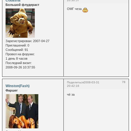
Cobasha
20:30:57
Большой флудераст
ОМГ чеза
Зарегистрирован
: 2007-04-27
Приглашений:
0
Сообщений:
91
Провел на форуме:
1 день 8 часов
Последний визит:
2008-09-26 10:37:55
78
Поделиться
2008-03-31
Winston(Fash)
20:42:16
Фаршег
чё за